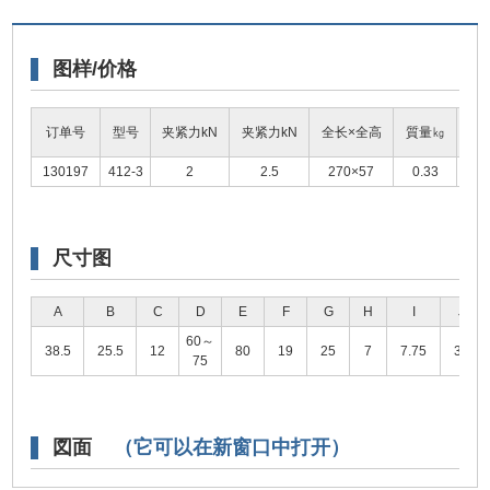
图样/价格
订单号
型号
夹紧力kN
夹紧力kN
全长×全高
質量㎏
尺
130197
412-3
2
2.5
270×57
0.33
浏
尺寸图
A
B
C
D
E
F
G
H
I
J
60～
38.5
25.5
12
80
19
25
7
7.75
39
75
図面
（它可以在新窗口中打开）