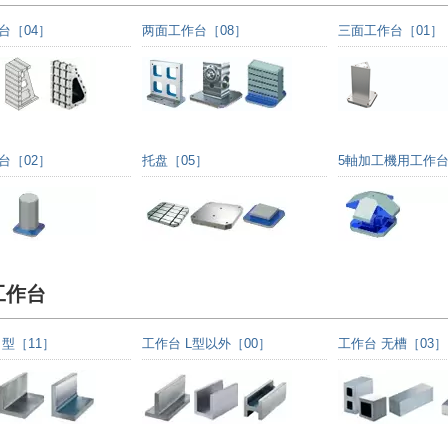
台［04］
两面工作台［08］
三面工作台［01］
台［02］
托盘［05］
5軸加工機用工作台
工作台
Ｌ型［11］
工作台 L型以外［00］
工作台 无槽［03］