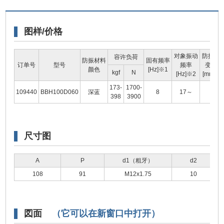
图样/价格
对象振动
防振材
容许负荷
防振材料
固有频率
订单号
型号
频率
变形量
颜色
[Hz]※1
kgf
N
[Hz]※2
[mm]※
173-
1700-
109440
BBH100D060
深蓝
8
17～
5
398
3900
尺寸图
A
P
d1（粗牙）
d2
108
91
M12x1.75
10
図面
（它可以在新窗口中打开）