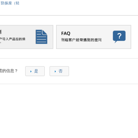
3／防振座（轻
需的信息？
是
否