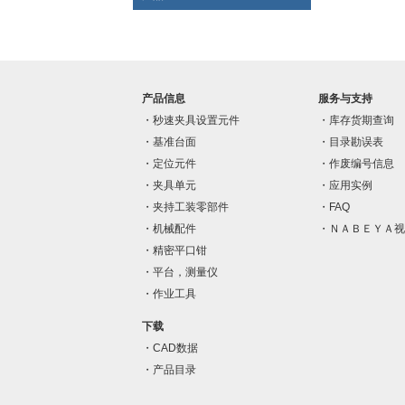
产品信息
服务与支持
秒速夹具设置元件
库存货期查询
基准台面
目录勘误表
定位元件
作废编号信息
夹具单元
应用实例
夹持工装零部件
FAQ
机械配件
ＮＡＢＥＹＡ视
精密平口钳
平台，测量仪
作业工具
下载
CAD数据
产品目录