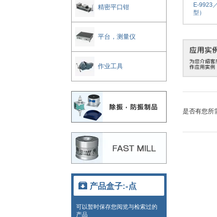
E-992
精密平口钳
型）
平台，测量仪
作业工具
是否有您所
产品盒子:
-点
可以暂时保存您阅览与检索过的
产品