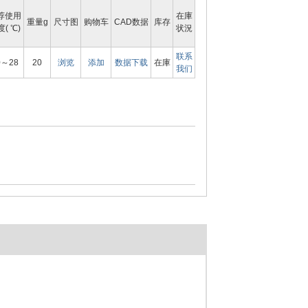
荐使用
在庫
重量g
尺寸图
购物车
CAD数据
库存
( ℃)
状況
联系
0～28
20
浏览
添加
数据下载
在庫
我们