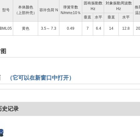
固有振動数
対象振動周波数
本体颜色
弹簧常数
推
Hz
Hz
型号
容许负荷 N
（上部外壳）
N/mm±10％
温度
垂直
水平
垂直
水平
BML05
黄色
3.5～ 7.3
0.49
7
6.4
14
12.8
2
寸图
面
（它可以在新窗口中打开）
历史记录