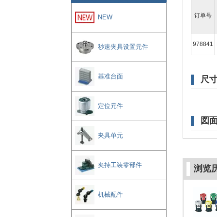
订单号
NEW
978841
秒速夹具设置元件
基准台面
尺
定位元件
図
夹具单元
夹持工装零部件
浏览
机械配件