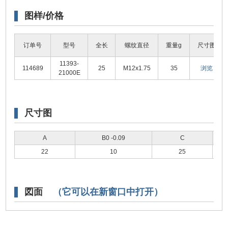
图样/价格
订单号
型号
全长
螺纹直径
重量g
尺寸图
11393-
114689
25
M12x1.75
35
浏览
21000E
尺寸图
A
B0 -0.09
C
22
10
25
図面
（它可以在新窗口中打开）