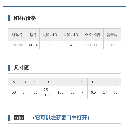
图样/价格
订单号
型号
夹紧力kN
夹紧力kN
全长×全高
質量㎏
尺
130198
412-4
3.5
4
360×88
0.86
浏
尺寸图
A
B
C
D
E
F
G
H
I
J
K
75～
50
34
16
130
30
-
9.5
14
67
16
100
図面
（它可以在新窗口中打开）