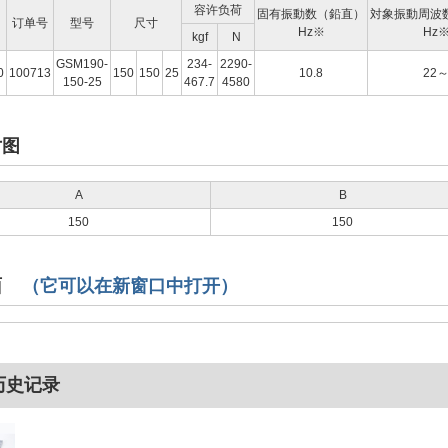
容许负荷
固有振動数（鉛直）
対象振動周波
订单号
型号
尺寸
Hz※
Hz
kgf
N
GSM190-
234-
2290-
0
100713
150
150
25
10.8
22
150-25
467.7
4580
寸图
A
B
150
150
面
（它可以在新窗口中打开）
历史记录