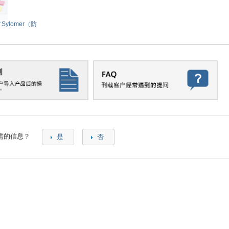
／Sylomer（防
需的信息？
是
否