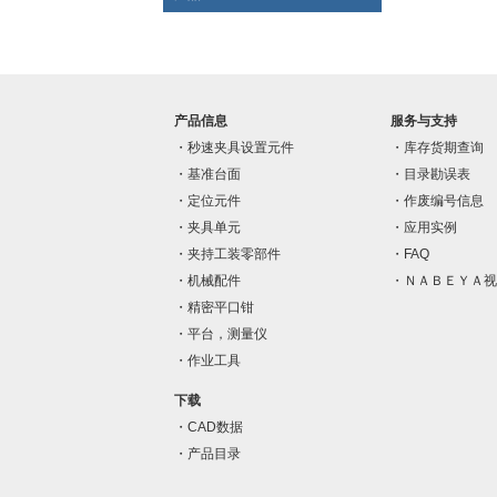
产品信息
服务与支持
秒速夹具设置元件
库存货期查询
基准台面
目录勘误表
定位元件
作废编号信息
夹具单元
应用实例
夹持工装零部件
FAQ
机械配件
ＮＡＢＥＹＡ视
精密平口钳
平台，测量仪
作业工具
下载
CAD数据
产品目录