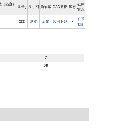
数（鉛直）
在庫
重量g
尺寸图
购物车
CAD数据
库存
※
状況
联系
～
300
浏览
添加
数据下载
×
我们
C
25