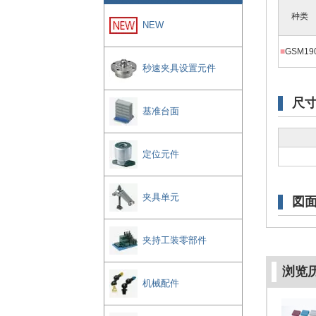
种类
NEW
■
GSM19
秒速夹具设置元件
尺
基准台面
定位元件
夹具单元
図
夹持工装零部件
浏览
机械配件