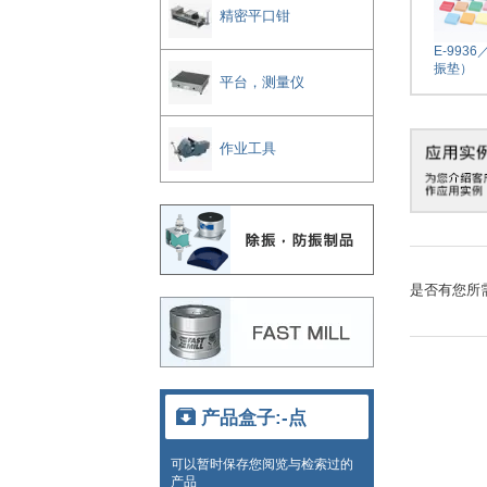
精密平口钳
E-9936
振垫）
平台，测量仪
作业工具
是否有您所
产品盒子:
-点
可以暂时保存您阅览与检索过的
产品