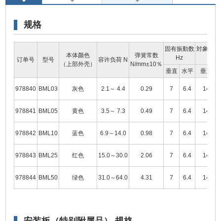
规格
固有振動数
対象振動
本体颜色
弹簧常数
Hz
Hz
订单号
型号
容许负荷 N
（上部外壳）
N/mm±10％
垂直
水平
垂直
978840
BML03
灰色
2.1～ 4.4
0.29
7
6.4
14
978841
BML05
黄色
3.5～ 7.3
0.49
7
6.4
14
978842
BML10
蓝色
6.9～14.0
0.98
7
6.4
14
978843
BML25
红色
15.0～30.0
2.06
7
6.4
14
978844
BML50
绿色
31.0～64.0
4.31
7
6.4
14
安装板（特别附属品） 规格