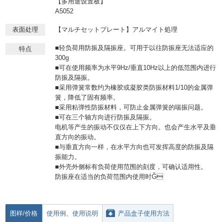
【多用途设置板】
A5052
表面处理
【マルチセットプレート】アルマイト処理
■轻负荷用防振及隔振座。可用于以往防振座无法适应的
特点
300g
■可在使用频率为水平9Hz/垂直10Hz以上的低范围内进行
防振及隔振。
■采用弹簧常数约为橡胶或凝胶类防振材料1/10的金属弹
簧，降低了固有频率。
■采用粘弹性防振材料，可防止金属弹簧的喘振问题。
■可在三个轴方向进行防振及隔振。
电机等产生的振动不仅仅在上下方向。也会产生水平及垂
直方向的振动。
■与垂直方向一样，在水平方向也可发挥高度的防振及隔
振能力。
■外壳外侧标有负荷使用范围的刻度，可确认适用性。
防振座在适当的负荷范围内使用时Ğ
图样/价格
使用例、使用说明
产品盒子使用方法